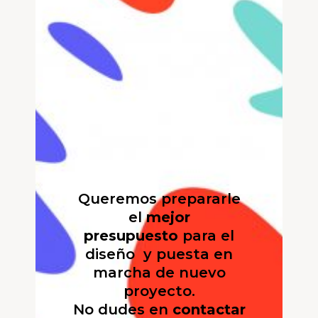
Queremos prepararle
el
mejor
presupuesto
para el
diseño y puesta en
marcha de nuevo
proyecto.
No dudes en
contactar