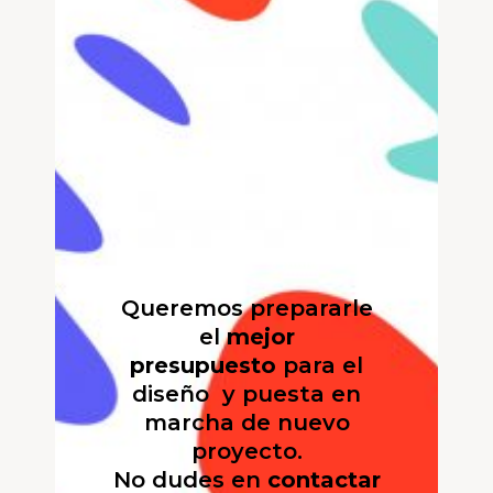
Queremos prepararle
el
mejor
presupuesto
para el
diseño y puesta en
marcha de nuevo
proyecto.
No dudes en
contactar